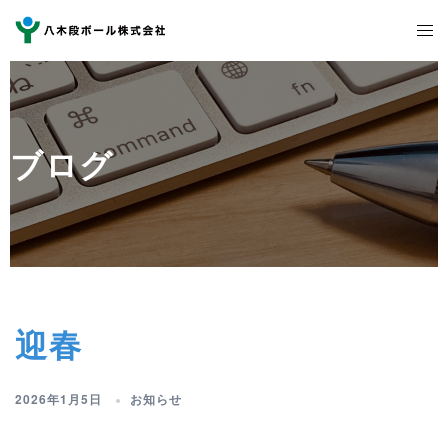
コ
ト
ン
グ
テ
ル
ン
メ
ツ
ニ
へ
ブログ
ュ
ス
ー
キ
ッ
プ
迎春
2026年1月5日
お知らせ